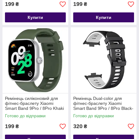
199
199
₴
₴
Купити
Купити
Ремінець силіконовий для
Ремінець Dual-color для
фітнес-браслету Xiaomi
фітнес-браслету Xiaomi
Smart Band 9Pro / 8Pro Khaki
Smart Band 9Pro / 8Pro Black-
white
Готово до відправки
Готово до відправки
199
320
₴
₴