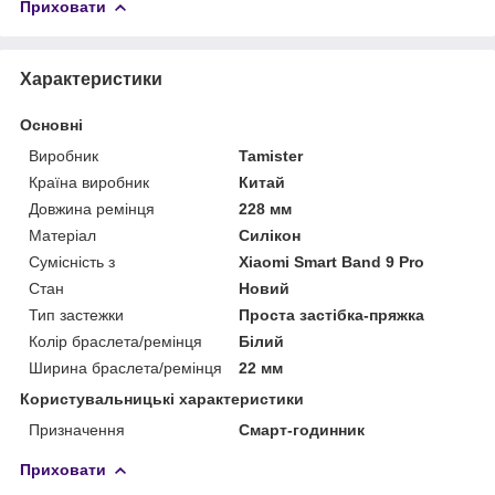
Приховати
Характеристики
Основні
Виробник
Tamister
Країна виробник
Китай
Довжина ремінця
228 мм
Матеріал
Силікон
Сумісність з
Xiaomi Smart Band 9 Pro
Стан
Новий
Тип застежки
Проста застібка-пряжка
Колір браслета/ремінця
Білий
Ширина браслета/ремінця
22 мм
Користувальницькі характеристики
Призначення
Смарт-годинник
Приховати