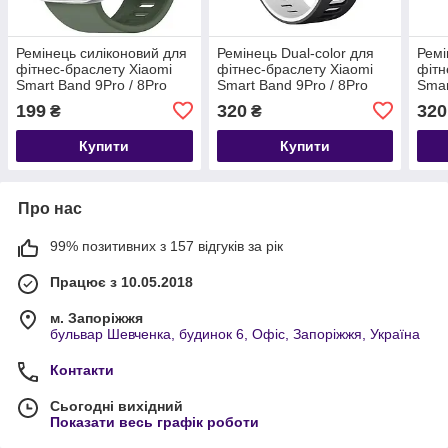
Ремінець силіконовий для
Ремінець Dual-color для
Ремі
фітнес-браслету Xiaomi
фітнес-браслету Xiaomi
фітн
Smart Band 9Pro / 8Pro
Smart Band 9Pro / 8Pro
Smar
Khaki
Black-white
Whit
199
320
320
₴
₴
Купити
Купити
Про нас
99% позитивних з 157 відгуків за рік
Працює з 10.05.2018
м. Запоріжжя
бульвар Шевченка, будинок 6, Офіс, Запоріжжя, Україна
Контакти
Сьогодні вихідний
Показати весь графік роботи