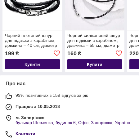
Чорний плетений шнур
Чорний силіконовий шнур
Чорн
для підвіски з карабіном,
для підвіски з карабіном,
для 
довжина – 40 см, діаметр
довжина – 55 см, діаметр
довж
– 2 мм
– 2 мм
– 2 
199
160
220
₴
₴
Купити
Купити
Про нас
99% позитивних з 159 відгуків за рік
Працює з 10.05.2018
м. Запоріжжя
бульвар Шевченка, будинок 6, Офіс, Запоріжжя, Україна
Контакти