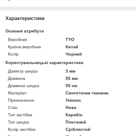
Характеристики
Основні атрибути
Виробник
TYO
Країна виробник
Китай
Колір
Чорний
Користувальницькі характеристики
Діаметр шнура
3 мм
Довжина
55 мм
Довжина шнура
55 см
Матеріал
Синтетична тканина
Призначення
Унісекс
Стан
Нове
Тип застібки
Карабін
Тип шнура
Плетений
Колір застібки
Сріблястий