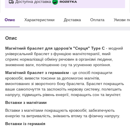
Доступна доставка
Опис
Характеристики
Доставка
Оплата
Умови п
Опис
Магнітний браслет для здоров'я "Серця" Type С
- модний
універсальний браслет з функцією магнітотерапії, який
сприяє нормалізації обміну речовин в організмі людини,
зниженню ваги, поліпшенню сну та усуненню хропіння.
Магнітний браслет з германієм
- це спосіб покращити
кровообіг, вивести токсини за допомогою магнітів,
вмонтованих зі зворотного боку браслета. Браслет покращить
ваше самопочуття та заспокоїть нервову систему, полегшить
напругу, підвищить рівень енергії, покращить сон та імунітет.
Вставки з магнітами
Вставки з магнітами покращують кровообіг, забезпечують
енергію та витривалість, знімають втому та фізичну напругу.
Вставки із германія