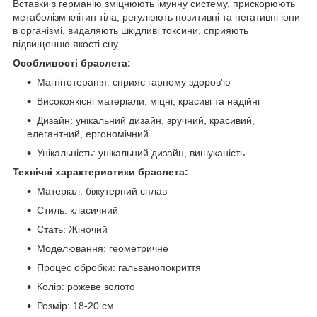
Вставки з германію зміцнюють імунну систему, прискорюють
метаболізм клітин тіла, регулюють позитивні та негативні іони
в організмі, видаляють шкідливі токсини, сприяють
підвищенню якості сну.
Особливості браслета:
Магнітотерапія: сприяє гарному здоров'ю
Високоякісні матеріали: міцні, красиві та надійні
Дизайн: унікальний дизайн, зручний, красивий,
елегантний, ергономічний
Унікальність: унікальний дизайн, вишуканість
Технічні характеристики браслета:
Матеріал: біжутерний сплав
Стиль: класичний
Стать: Жіночий
Моделювання: геометричне
Процес обробки: гальванопокриття
Колір: рожеве золото
Розмір: 18-20 см.