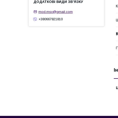
К
mod.msv@gmail.com
+380667821810
Ш
П
І
Ц