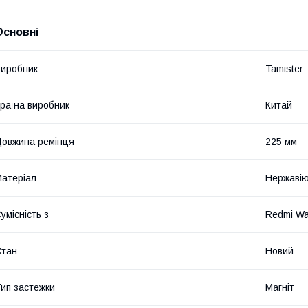
Основні
иробник
Tamister
раїна виробник
Китай
овжина ремінця
225 мм
атеріал
Нержавію
умісність з
Redmi Wat
Стан
Новий
ип застежки
Магніт