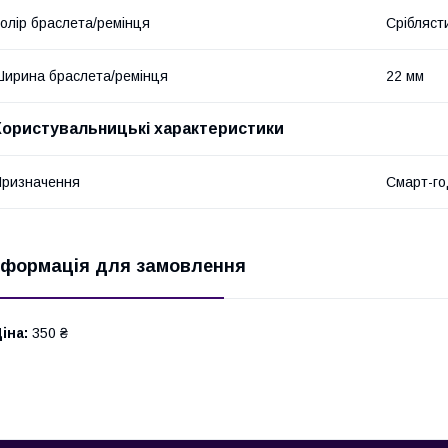
олір браслета/ремінця
Срібляст
ирина браслета/ремінця
22 мм
Користувальницькі характеристики
ризначення
Смарт-го
нформація для замовлення
іна:
350 ₴