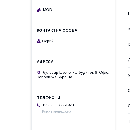
MOD
В
Сергій
К
Д
бульвар Шевченка, будинок 6, Офіс,
М
Запоріжжя, Україна
С
+380 (66) 782-18-10
Клієнт-менеджер
Т