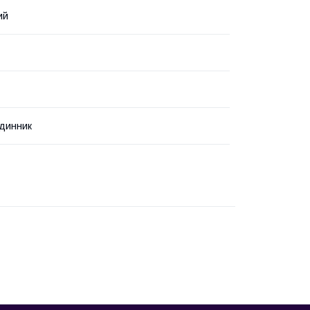
ий
динник