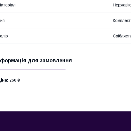
атеріал
Нержавію
ип
Комплект
олір
Срібляст
нформація для замовлення
іна:
260 ₴