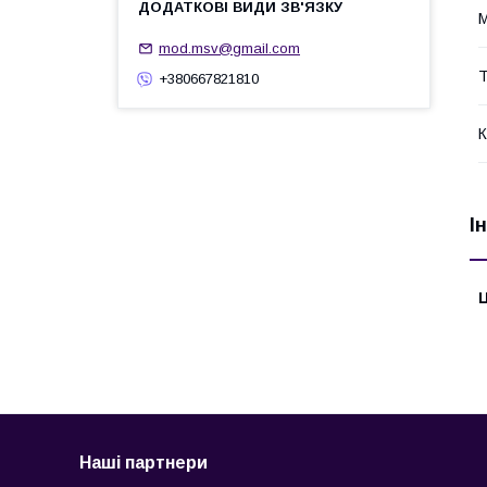
М
mod.msv@gmail.com
Т
+380667821810
К
І
Ц
Наші партнери