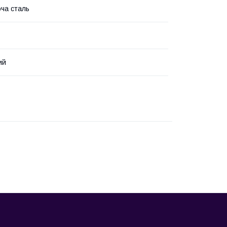
ча сталь
ий