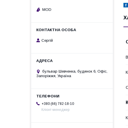
MOD
Х
Сергій
В
бульвар Шевченка, будинок 6, Офіс,
К
Запоріжжя, Україна
+380 (66) 782-18-10
Клієнт-менеджер
К