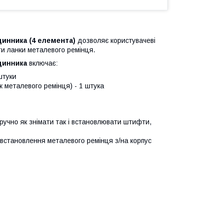
динника
(4 елемента)
дозволяє користувачеві
ти ланки металевого ремінця.
динника
включає:
штуки
к металевого ремінця) - 1 штука
ручно як знімати так і встановлювати штифти,
 встановлення металевого ремінця з/на корпус