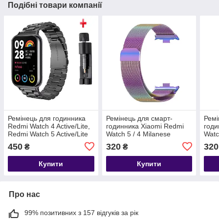
Подібні товари компанії
Ремінець для годинника
Ремінець для смарт-
Ремі
Redmi Watch 4 Active/Lite,
годинника Xiaomi Redmi
годи
Redmi Watch 5 Active/Lite
Watch 5 / 4 Milanese
Watc
Bead design Black
design Colorful
desi
450
320
320
₴
₴
Купити
Купити
Про нас
99% позитивних з 157 відгуків за рік