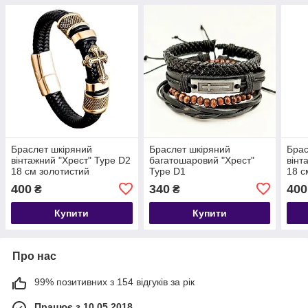
Браслет шкіряний
Браслет шкіряний
Брас
вінтажний "Хрест" Type D2
багатошаровий "Хрест"
вінт
18 см золотистий
Type D1
18 с
400
340
400
₴
₴
Купити
Купити
Про нас
99% позитивних з 154 відгуків за рік
Працює з 10.05.2018