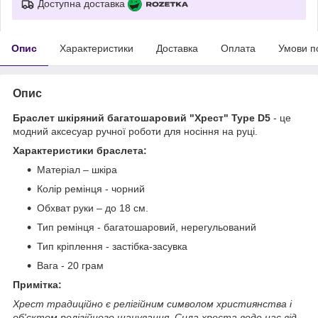
Доступна доставка
Опис
Характеристики
Доставка
Оплата
Умови п
Опис
Браслет шкіряний багатошаровий "Хрест" Type D5
- це
модний аксесуар ручної роботи для носіння на руці.
Характеристики браслета:
Матеріал – шкіра
Колір ремінця - чорний
Обхват руки – до 18 см.
Тип ремінця - багатошаровий, нерегульований
Тип кріплення - застібка-засувка
Вага - 20 грам
Примітка:
Хрест традиційно є релігійним символом християнства і
об'єктом релігійного шанування. Сила хреста веде нас від