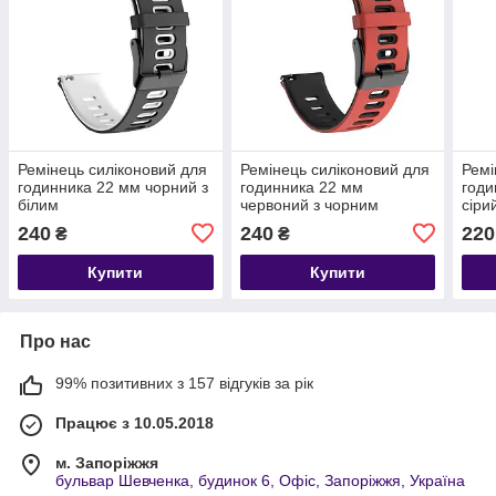
Ремінець силіконовий для
Ремінець силіконовий для
Ремі
годинника 22 мм чорний з
годинника 22 мм
годи
білим
червоний з чорним
сіри
240
240
220
₴
₴
Купити
Купити
Про нас
99% позитивних з 157 відгуків за рік
Працює з 10.05.2018
м. Запоріжжя
бульвар Шевченка, будинок 6, Офіс, Запоріжжя, Україна