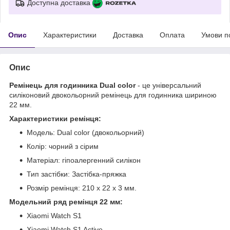
Доступна доставка
Опис
Характеристики
Доставка
Оплата
Умови п
Опис
Ремінець для годинника Dual color
- це універсальний
силіконовий двокольорний ремінець для годинника шириною
22 мм.
Характеристики ремінця:
Модель: Dual color (двокольорний)
Колір: чорний з сірим
Матеріал: гіпоалергенний силікон
Тип застібки: Застібка-пряжка
Розмір ремінця: 210 x 22 x 3 мм.
Модельний ряд ремінця 22 мм:
Xiaomi Watch S1
Xiaomi Watch S1 Active