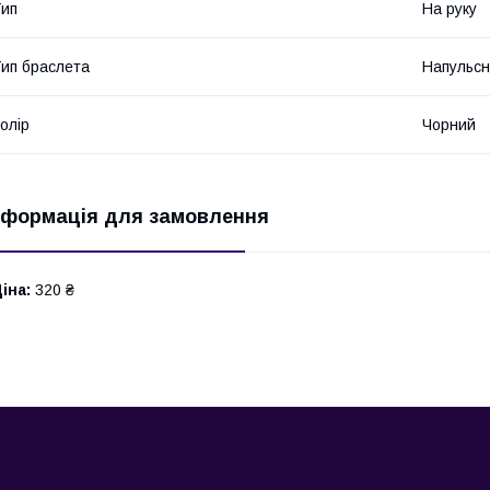
ип
На руку
ип браслета
Напульсн
олір
Чорний
нформація для замовлення
іна:
320 ₴