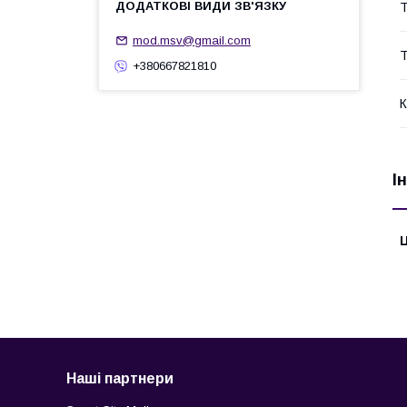
Т
mod.msv@gmail.com
Т
+380667821810
К
І
Ц
Наші партнери