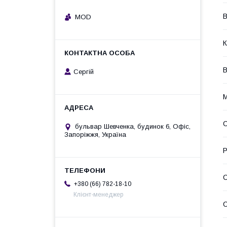
В
MOD
К
В
Сергій
М
С
бульвар Шевченка, будинок 6, Офіс,
Запоріжжя, Україна
Р
+380 (66) 782-18-10
Клієнт-менеджер
С