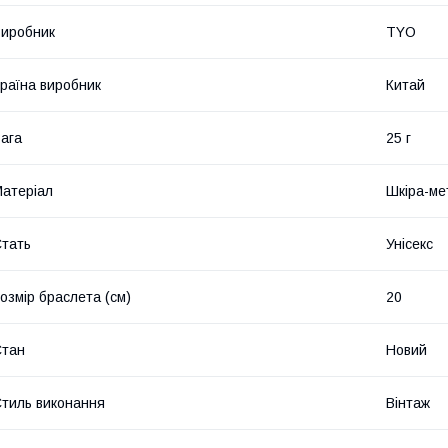
иробник
TYO
раїна виробник
Китай
ага
25 г
атеріал
Шкіра-ме
тать
Унісекс
озмір браслета (см)
20
Стан
Новий
тиль виконання
Вінтаж