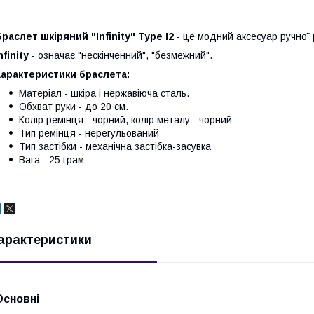
раслет шкіряний "Infinity" Type I2
- це модний аксесуар ручної 
nfinity
- означає "нескінченний", "безмежний".
Характеристики браслета:
Матеріал - шкіра і нержавіюча сталь.
Обхват руки - до 20 см.
Колір ремінця - чорний, колір металу - чорний
Тип ремінця - нерегульований
Тип застібки - механічна застібка-засувка
Вага - 25 грам
арактеристики
Основні