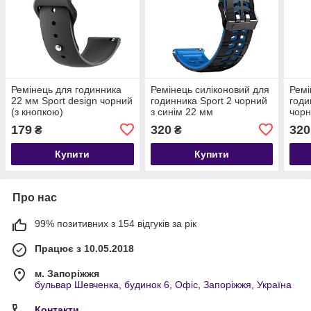
Ремінець для годинника
Ремінець силіконовий для
Ремі
22 мм Sport design чорний
годинника Sport 2 чорний
годи
(з кнопкою)
з синім 22 мм
чор
179
320
320
₴
₴
Купити
Купити
Про нас
99% позитивних з 154 відгуків за рік
Працює з 10.05.2018
м. Запоріжжя
бульвар Шевченка, будинок 6, Офіс, Запоріжжя, Україна
Контакти