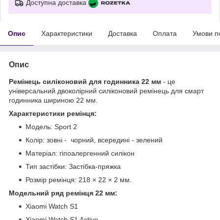
Доступна доставка
Опис
Характеристики
Доставка
Оплата
Умови п
Опис
Ремінець силіконовий для годинника 22 мм
- це
універсальний двоколірний силіконовий ремінець для смарт
годинника шириною 22 мм.
Характеристики ремінця:
Модель: Sport 2
Колір: зовні - чорний, всередині - зелений
Матеріал: гіпоалергенний силікон
Тип застібки: Застібка-пряжка
Розмір ремінця: 218 × 22 × 2 мм.
Модельний ряд ремінця 22 мм:
Xiaomi Watch S1
Xiaomi Watch S1 Active