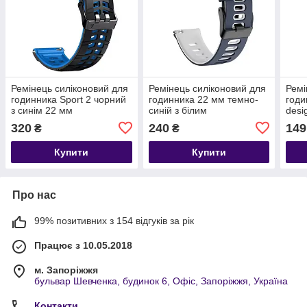
Ремінець силіконовий для
Ремінець силіконовий для
Ремі
годинника Sport 2 чорний
годинника 22 мм темно-
годи
з синім 22 мм
синій з білим
desi
320
240
149
₴
₴
Купити
Купити
Про нас
99% позитивних з 154 відгуків за рік
Працює з 10.05.2018
м. Запоріжжя
бульвар Шевченка, будинок 6, Офіс, Запоріжжя, Україна
Контакти