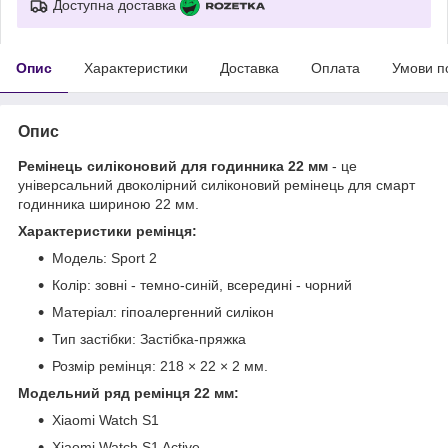
Доступна доставка
Опис
Характеристики
Доставка
Оплата
Умови п
Опис
Ремінець силіконовий для годинника 22 мм
- це
універсальний двоколірний силіконовий ремінець для смарт
годинника шириною 22 мм.
Характеристики ремінця:
Модель: Sport 2
Колір: зовні - темно-синій, всередині - чорний
Матеріал: гіпоалергенний силікон
Тип застібки: Застібка-пряжка
Розмір ремінця: 218 × 22 × 2 мм.
Модельний ряд ремінця 22 мм:
Xiaomi Watch S1
Xiaomi Watch S1 Active