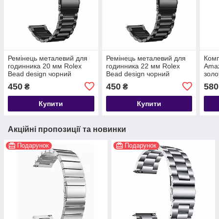
Ремінець металевий для
Ремінець металевий для
Комп
годинника 20 мм Rolex
годинника 22 мм Rolex
Amaz
Bead design чорний
Bead design чорний
золо
Role
450
450
580
₴
₴
Купити
Купити
Акційні пропозиції та новинки
Подарунок
Подарунок