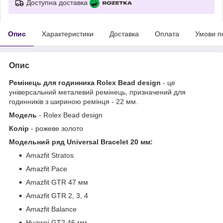
Доступна доставка
Опис
Характеристики
Доставка
Оплата
Умови п
Опис
Ремінець для годинника Rolex Bead design
- це
універсальний металевий ремінець, призначений для
годинників з шириною ремінця - 22 мм.
Модель
- Rolex Bead design
Колір
- рожеве золото
Модельний ряд Universal Bracelet 20 мм:
Amazfit Stratos
Amazfit Pace
Amazfit GTR 47 мм
Amazfit GTR 2, 3, 4
Amazfit Balance
Huawei GT2 46 мм