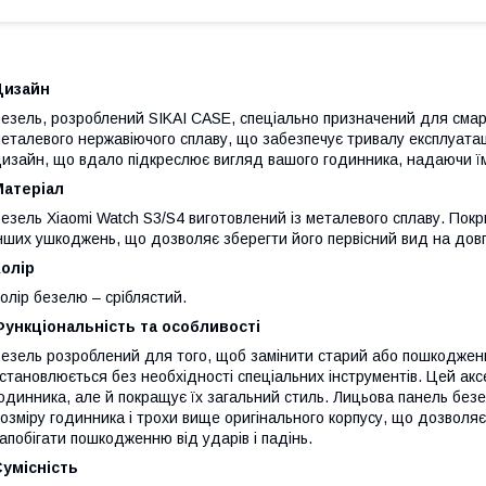
Дизайн
езель, розроблений SIKAI CASE, спеціально призначений для смар
еталевого нержавіючого сплаву, що забезпечує тривалу експлуатаці
изайн, що вдало підкреслює вигляд вашого годинника, надаючи їм
Матеріал
езель Xiaomi Watch S3/S4 виготовлений ​​із металевого сплаву. Пок
нших ушкоджень, що дозволяє зберегти його первісний вид на довг
олір
олір безелю – сріблястий.
ункціональність та особливості
езель розроблений для того, щоб замінити старий або пошкоджен
становлюється без необхідності спеціальних інструментів. Цей акс
одинника, але й покращує їх загальний стиль. Лицьова панель без
озміру годинника і трохи вище оригінального корпусу, що дозволя
апобігати пошкодженню від ударів і падінь.
умісність