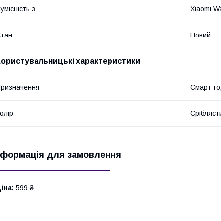
умісність з
Xiaomi W
Стан
Новий
Користувальницькі характеристики
ризначення
Смарт-го
олір
Срібляст
нформація для замовлення
іна:
599 ₴