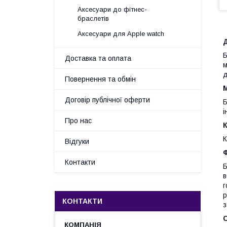
Аксесуари до фітнес-
браслетів
Аксесуари для Apple watch
Б
Доставка та оплата
м
д
Повернення та обмін
Договір публічної оферти
Б
і
Про нас
К
К
Відгуки
Ф
Контакти
Б
в
г
р
КОНТАКТИ
з
С