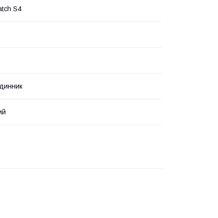
atch S4
динник
ий