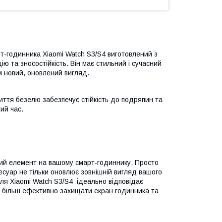
т-годинника Xiaomi Watch S3/S4 виготовлений з
ю та зносостійкість. Він має стильний і сучасний
 новий, оновлений вигляд.
риття безелю забезпечує стійкість до подряпин та
ий час.
ий елемент на вашому смарт-годиннику. Просто
есуар не тільки оновлює зовнішній вигляд вашого
еля Xiaomi Watch S3/S4 ідеально відповідає
є більш ефективно захищати екран годинника та