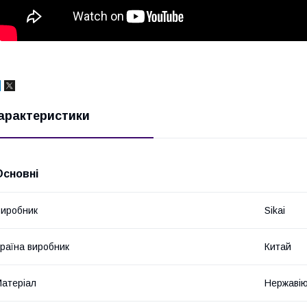
арактеристики
Основні
иробник
Sikai
раїна виробник
Китай
атеріал
Нержавію