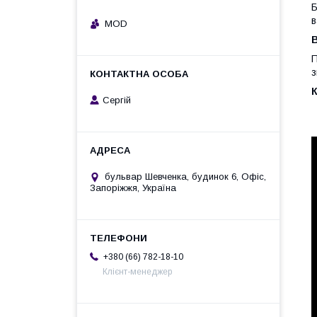
Б
в
MOD
П
з
Сергій
бульвар Шевченка, будинок 6, Офіс,
Запоріжжя, Україна
+380 (66) 782-18-10
Клієнт-менеджер