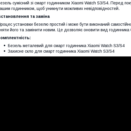
езель сумісний зі смарт годинником Xiaomi Watch S3/S4. Перед пок
ашим годинником, щоб уникнути можливих невідповідностей.
Встановлення та заміна
роцес установки безелю простий і може бути виконаний самостійно
няти його та замінити новим. Це дозволяє оновити вид годинника 
Комплектність:
Безель металевий для смарт годинника Xiaomi Watch S3/S4
Захисне скло для смарт годинника Xiaomi Watch S3/S4