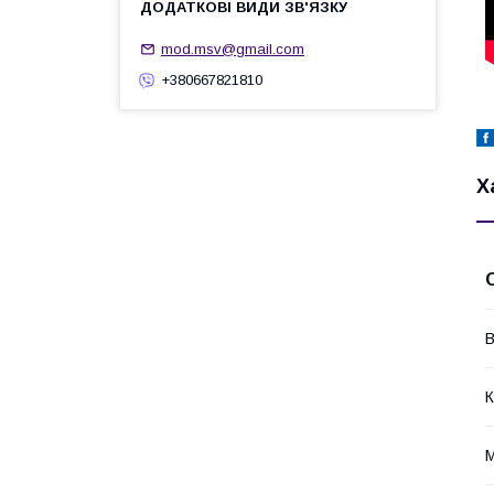
mod.msv@gmail.com
+380667821810
Х
В
К
М