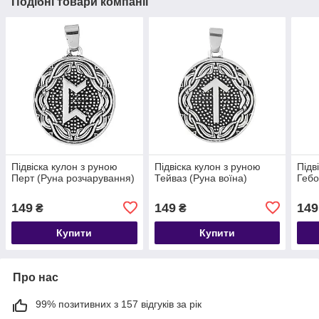
Подібні товари компанії
Підвіска кулон з руною
Підвіска кулон з руною
Підв
Перт (Руна розчарування)
Тейваз (Руна воїна)
Гебо
149
149
149
₴
₴
Купити
Купити
Про нас
99% позитивних з 157 відгуків за рік