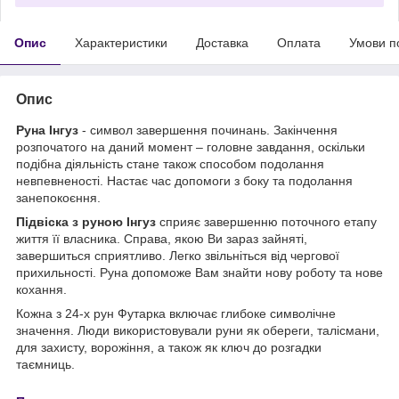
Опис
Характеристики
Доставка
Оплата
Умови п
Опис
Руна Інгуз
- символ завершення починань. Закінчення
розпочатого на даний момент – головне завдання, оскільки
подібна діяльність стане також способом подолання
невпевненості. Настає час допомоги з боку та подолання
занепокоєння.
Підвіска з руною Інгуз
сприяє завершенню поточного етапу
життя її власника. Справа, якою Ви зараз зайняті,
завершиться сприятливо. Легко звільніться від чергової
прихильності. Руна допоможе Вам знайти нову роботу та нове
кохання.
Кожна з 24-х рун Футарка включає глибоке символічне
значення. Люди використовували руни як обереги, талісмани,
для захисту, ворожіння, а також як ключ до розгадки
таємниць.