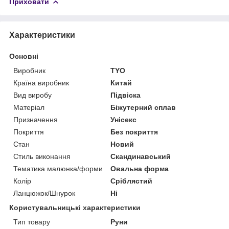
Приховати
Характеристики
Основні
Виробник
TYO
Країна виробник
Китай
Вид виробу
Підвіска
Матеріал
Біжутерний сплав
Призначення
Унісекс
Покриття
Без покриття
Стан
Новий
Стиль виконання
Скандинавський
Тематика малюнка/форми
Овальна форма
Колір
Сріблястий
Ланцюжок/Шнурок
Ні
Користувальницькі характеристики
Тип товару
Руни