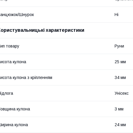
Ланцюжок/Шнурок
Ні
Користувальницькі характеристики
ип товару
Руни
исота кулона
25 мм
исота кулона з кріпленням
34 мм
ідлога
Унісекс
овщина кулона
3 мм
ирина кулона
24 мм