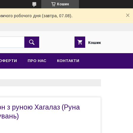
Кошик
ижчого робочого дня (завтра, 07.08).
Кошик
 ОФЕРТИ
ПРО НАС
КОНТАКТИ
он з руною Хагалаз (Руна
увань)