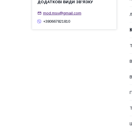
mod.msv@gmail.com
+380667821810
Т
В
В
П
Т
Ш