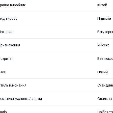
раїна виробник
Китай
ид виробу
Підвіска
атеріал
Біжутерн
ризначення
Унісекс
окриття
Без покр
Стан
Новий
тиль виконання
Скандин
ематика малюнка/форми
Овальна
олір
Срібляст