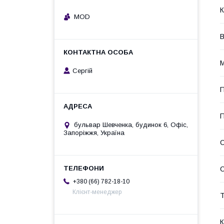
К
MOD
В
М
Сергій
П
П
бульвар Шевченка, будинок 6, Офіс,
Запоріжжя, Україна
С
+380 (66) 782-18-10
Клієнт-менеджер
Т
К