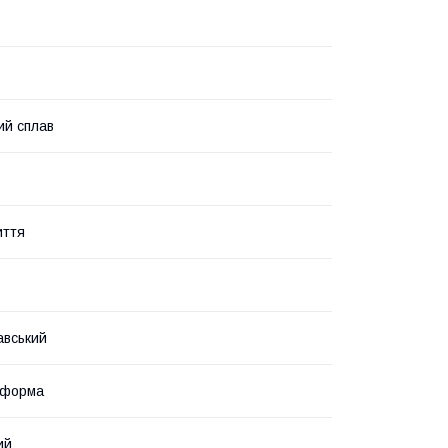
ий сплав
иття
авський
 форма
ий