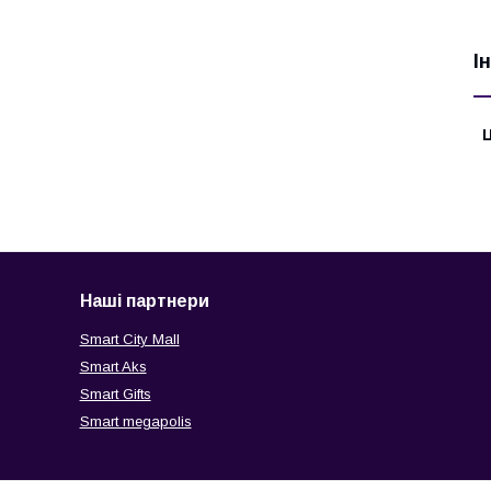
І
Ц
Наші партнери
Smart City Mall
Smart Aks
Smart Gifts
Smart megapolis