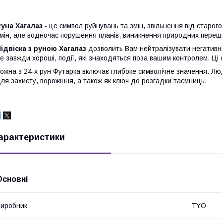
уна Хагалаз
- це символ руйнувань та змін, звільнення від старог
мін, але водночас порушення планів, виникнення природних переш
ідвіска з руною Хагалаз
дозволить Вам нейтралізувати негативні 
е завжди хороші, події, які знаходяться поза вашим контролем. Ці 
ожна з 24-х рун Футарка включає глибоке символічне значення. Лю
ля захисту, ворожіння, а також як ключ до розгадки таємниць.
арактеристики
Основні
иробник
TYO