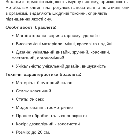
Вставки з германію зміцнюють імунну систему, прискорюють
метаболізм клітин тіла, регулюють позитивні та негативні іони
в організмі, видаляють шкідливі токсини, сприяють
підвищенню якості сну.
Особливості браслета:
Магнітотерапія: сприяє гарному здоров'ю
Високоякісні матеріали: міцні, красиві та надійні
Дизайн: унікальний дизайн, зручний, красивий,
елегантний, ергономічний
Унікальність: унікальний дизайн, вишуканість
Технічні характеристики браслета:
Матеріал: біжутерний сплав
Стиль: класичний
Стать: Унісекс
Моделювання: геометричне
Процес обробки: гальванопокриття
Колір: двоколірний - золотистий
Розмір: до 20 см.