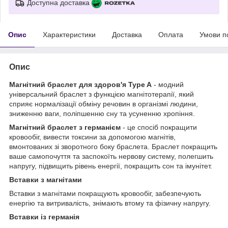
Доступна доставка
Опис
Характеристики
Доставка
Оплата
Умови п
Опис
Магнітний браслет для здоров'я Type A
- модний
універсальний браслет з функцією магнітотерапії, який
сприяє нормалізації обміну речовин в організмі людини,
зниженню ваги, поліпшенню сну та усуненню хропіння.
Магнітний браслет з германієм
- це спосіб покращити
кровообіг, вивести токсини за допомогою магнітів,
вмонтованих зі зворотного боку браслета. Браслет покращить
ваше самопочуття та заспокоїть нервову систему, полегшить
напругу, підвищить рівень енергії, покращить сон та імунітет.
Вставки з магнітами
Вставки з магнітами покращують кровообіг, забезпечують
енергію та витривалість, знімають втому та фізичну напругу.
Вставки із германія