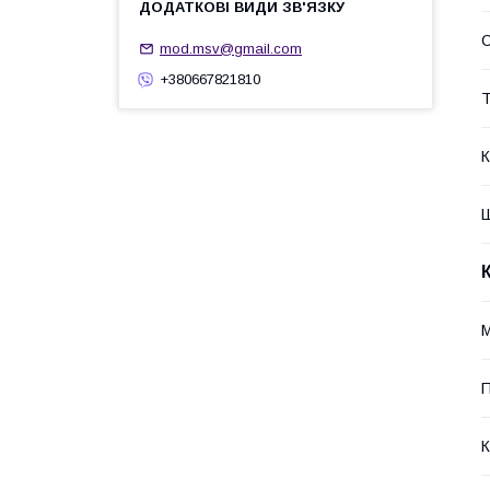
mod.msv@gmail.com
+380667821810
Т
К
Ш
М
П
К