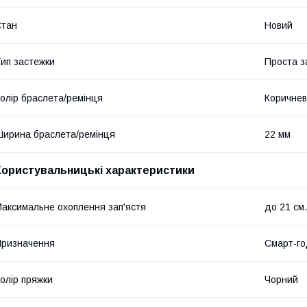
Стан
Новий
ип застежки
Проста з
олір браслета/ремінця
Коричне
ирина браслета/ремінця
22 мм
Користувальницькі характеристики
аксимальне охоплення зап'ястя
до 21 см.
ризначення
Смарт-го
олір пряжки
Чорний