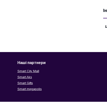
І
Ц
Наші партнери
Smart City Mall
Smart Aks
Smart Gifts
Smart megapolis