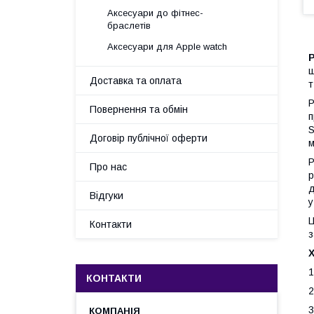
Аксесуари до фітнес-
браслетів
Аксесуари для Apple watch
ш
Доставка та оплата
т
Р
Повернення та обмін
п
S
Договір публічної оферти
Р
Про нас
р
д
Відгуки
у
Ц
Контакти
з
1
КОНТАКТИ
2
3