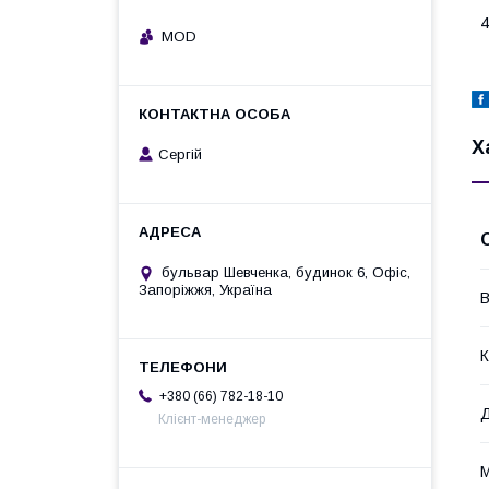
4
MOD
Х
Сергій
бульвар Шевченка, будинок 6, Офіс,
Запоріжжя, Україна
В
К
+380 (66) 782-18-10
Д
Клієнт-менеджер
М