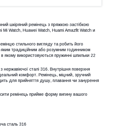
чний шкіряний ремінець з пряжкою-застібкою
 Mi Watch, Huawei Watch, Huami Amazfit Watch и
ремінцю стильного вигляду та робить його
ь-яким традиційним або розумним годинником
, в якому використовуються пружинні шпильки 22
 з нержавіючої сталі 316. Внутрішня поверхня
ідеальний комфорт. Ремінець, міцний, зручний
одить для прийняття душу, плавання чи занурення
носити ремінець прийме форму вигину вашого
юча сталь 316