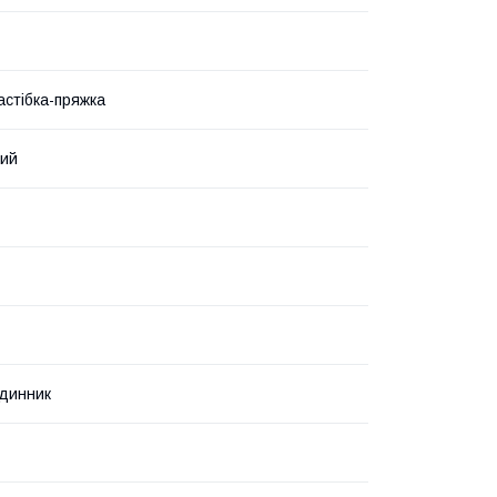
астібка-пряжка
вий
динник