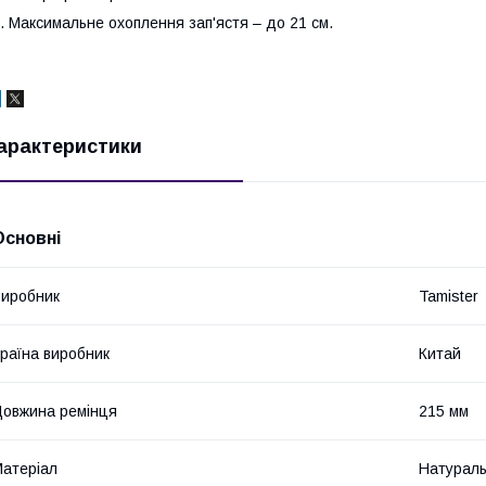
. Максимальне охоплення зап'ястя – до 21 см.
арактеристики
Основні
иробник
Tamister
раїна виробник
Китай
овжина ремінця
215 мм
атеріал
Натураль