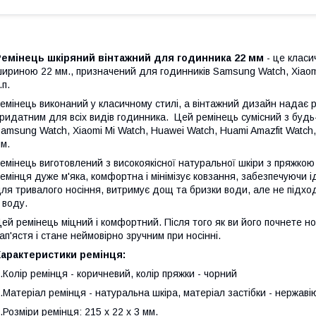
Ремінець шкіряний вінтажний для годинника 22 мм
- це класи
ириною 22 мм., призначений для годинників Samsung Watch, Xiaomi
.п.
емінець виконаний у класичному стилі, а вінтажний дизайн надає 
ридатним для всіх видів годинника. Цей ремінець сумісний з буд
amsung Watch, Xiaomi Mi Watch, Huawei Watch, Huami Amazfit Watch
мм.
емінець виготовлений з високоякісної натуральної шкіри з пряжкою
емінця дуже м'яка, комфортна і мінімізує ковзання, забезпечуючи 
ля тривалого носіння, витримує дощ та бризки води, але не підх
 воду.
ей ремінець міцний і комфортний. Після того як ви його почнете 
ап'ястя і стане неймовірно зручним при носінні.
Характеристики ремінця:
.Колір ремінця - коричневий, колір пряжки - чорний
.Матеріал ремінця - натуральна шкіра, матеріал застібки - нержаві
.Розміри ремінця: 215 x 22 x 3 мм.