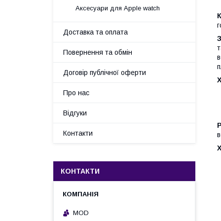
Аксесуари для Apple watch
К
г
Доставка та оплата
З
т
Повернення та обмін
в
п
Договір публічної оферти
Х
Про нас
Відгуки
Р
Контакти
в
КОНТАКТИ
MOD