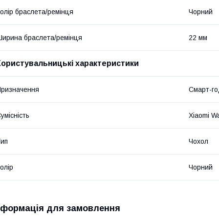
олір браслета/ремінця
Чорний
ирина браслета/ремінця
22 мм
Користувальницькі характеристики
ризначення
Смарт-го
умісність
Xiaomi W
ип
Чохол
олір
Чорний
нформація для замовлення