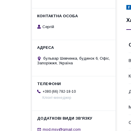
Х
Сергій
бульвар Шевченка, будинок 6, Офіс,
В
Запоріжжя, Україна
К
Д
+380 (66) 782-18-10
Клієнт-менеджер
М
mod.msv@gmail.com