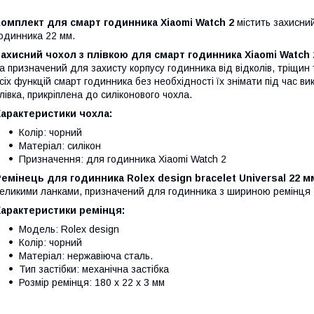
омплект для смарт годинника Xiaomi Watch 2
містить захисний
одинника 22 мм.
ахисний чохол з плівкою для смарт годинника Xiaomi Watch 
а призначений для захисту корпусу годинника від відколів, тріщин
сіх функцій смарт годинника без необхідності їх знімати під час 
лівка, прикріплена до силіконового чохла.
арактеристики чохла:
Колір: чорний
Матеріал: силікон
Призначення: для годинника Xiaomi Watch 2
емінець для годинника Rolex design bracelet Universal 22 м
еликими ланками, призначений для годинника з шириною ремінця 
Характеристики ремінця:
Модель: Rolex design
Колір: чорний
Матеріал: нержавіюча сталь.
Тип застібки: механічна застібка
Розмір ремінця: 180 х 22 х 3 мм