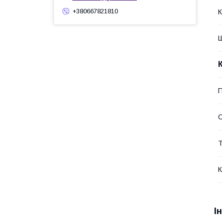
+380667821810
К
Ш
П
С
Т
К
І