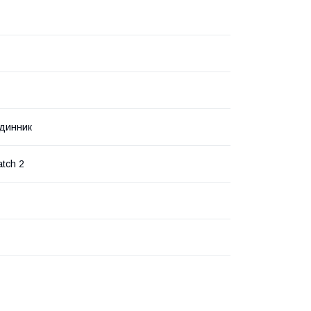
динник
atch 2