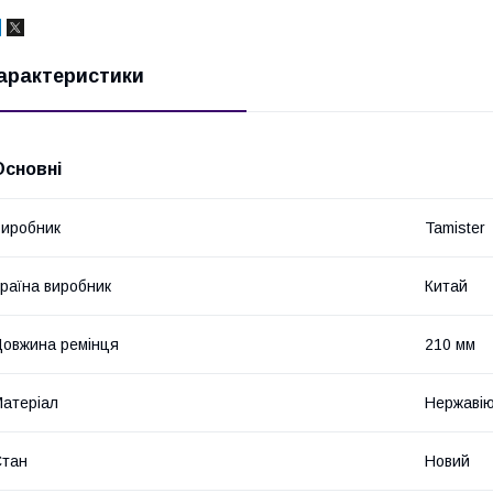
арактеристики
Основні
иробник
Tamister
раїна виробник
Китай
овжина ремінця
210 мм
атеріал
Нержавію
Стан
Новий