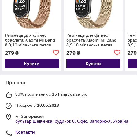
Ремінець для фітнес
Ремінець для фітнес
Ремі
браслета Xiaomi Mi Band
браслета Xiaomi Mi Band
брас
8,9,10 міланська петля
8,9,10 міланська петля
8,9,
рожеве золото
вінтажне золото
рож
279
279
279
₴
₴
Купити
Купити
Про нас
99% позитивних з 154 відгуків за рік
Працює з 10.05.2018
м. Запоріжжя
бульвар Шевченка, будинок 6, Офіс, Запоріжжя, Україна
Контакти