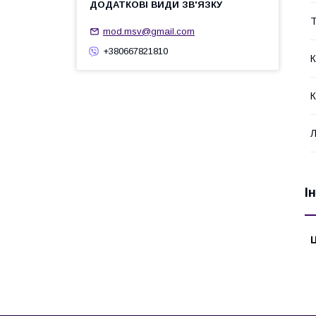
Т
mod.msv@gmail.com
+380667821810
К
К
І
Ц