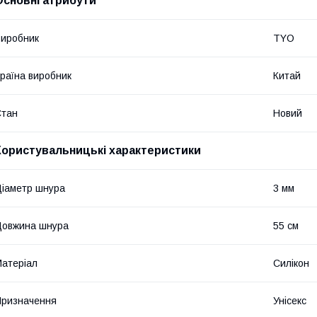
Основні атрибути
иробник
TYO
раїна виробник
Китай
Стан
Новий
Користувальницькі характеристики
іаметр шнура
3 мм
Довжина шнура
55 см
атеріал
Силікон
ризначення
Унісекс