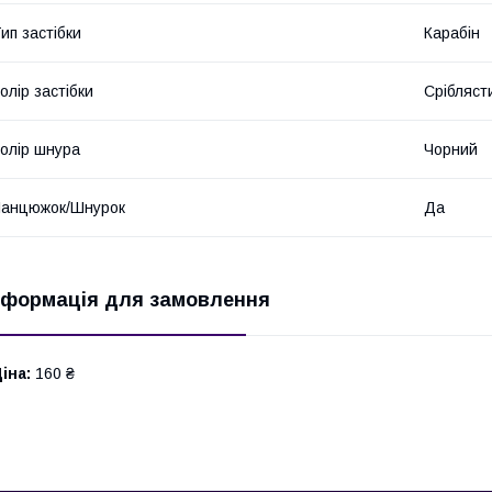
ип застібки
Карабін
олір застібки
Срібляст
олір шнура
Чорний
Ланцюжок/Шнурок
Да
нформація для замовлення
іна:
160 ₴