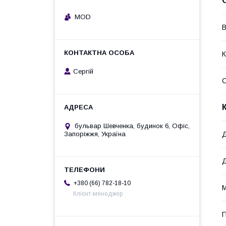
MOD
В
К
Сергій
бульвар Шевченка, будинок 6, Офіс,
Д
Запоріжжя, Україна
+380 (66) 782-18-10
М
Клієнт-менеджер
П