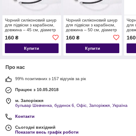
Чорний силіконовий шнур
Чорний силіконовий шнур
Чорн
для підвіски з карабіном,
для підвіски з карабіном,
для 
довжина – 45 см, діаметр
довжина – 50 см, діаметр
довж
– 2 мм
– 2 мм
– 2 
160
160
160
₴
₴
Купити
Купити
Про нас
99% позитивних з 157 відгуків за рік
Працює з 10.05.2018
м. Запоріжжя
бульвар Шевченка, будинок 6, Офіс, Запоріжжя, Україна
Контакти
Сьогодні вихідний
Показати весь графік роботи