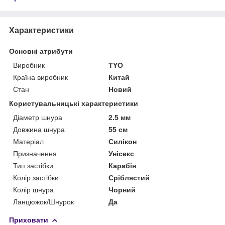
Характеристики
Основні атрибути
Виробник
TYO
Країна виробник
Китай
Стан
Новий
Користувальницькі характеристики
Діаметр шнура
2.5 мм
Довжина шнура
55 см
Матеріал
Силікон
Призначення
Унісекс
Тип застібки
Карабін
Колір застібки
Сріблястий
Колір шнура
Чорний
Ланцюжок/Шнурок
Да
Приховати