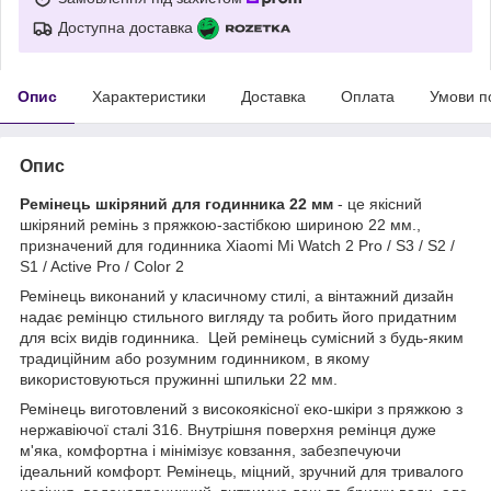
Доступна доставка
Опис
Характеристики
Доставка
Оплата
Умови п
Опис
Ремінець шкіряний для годинника 22 мм
- це якісний
шкіряний ремінь з пряжкою-застібкою шириною 22 мм.,
призначений для годинника Xiaomi Mi Watch 2 Pro / S3 / S2 /
S1 / Active Pro / Color 2
Ремінець виконаний у класичному стилі, а вінтажний дизайн
надає ремінцю стильного вигляду та робить його придатним
для всіх видів годинника. Цей ремінець сумісний з будь-яким
традиційним або розумним годинником, в якому
використовуються пружинні шпильки 22 мм.
Ремінець виготовлений з високоякісної еко-шкіри з пряжкою з
нержавіючої сталі 316. Внутрішня поверхня ремінця дуже
м'яка, комфортна і мінімізує ковзання, забезпечуючи
ідеальний комфорт. Ремінець, міцний, зручний для тривалого