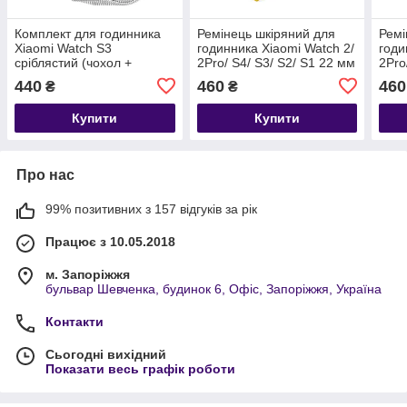
Комплект для годинника
Ремінець шкіряний для
Ремі
Xiaomi Watch S3
годинника Xiaomi Watch 2/
годи
сріблястий (чохол +
2Pro/ S4/ S3/ S2/ S1 22 мм
2Pro
металевий ремінець 22
Yellow
Blue
440
460
460
₴
₴
мм)
Купити
Купити
Про нас
99% позитивних з 157 відгуків за рік
Працює з 10.05.2018
м. Запоріжжя
бульвар Шевченка, будинок 6, Офіс, Запоріжжя, Україна
Контакти
Сьогодні вихідний
Показати весь графік роботи