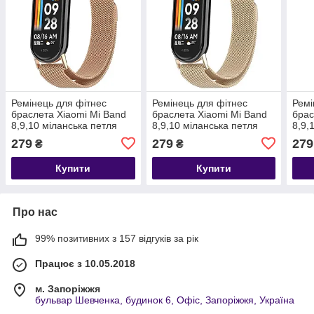
Ремінець для фітнес
Ремінець для фітнес
Ремі
браслета Xiaomi Mi Band
браслета Xiaomi Mi Band
брас
8,9,10 міланська петля
8,9,10 міланська петля
8,9,
рожеве золото
вінтажне золото
рож
279
279
279
₴
₴
Купити
Купити
Про нас
99% позитивних з 157 відгуків за рік
Працює з 10.05.2018
м. Запоріжжя
бульвар Шевченка, будинок 6, Офіс, Запоріжжя, Україна