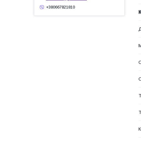
+380667821810
Д
М
О
С
Т
Т
К