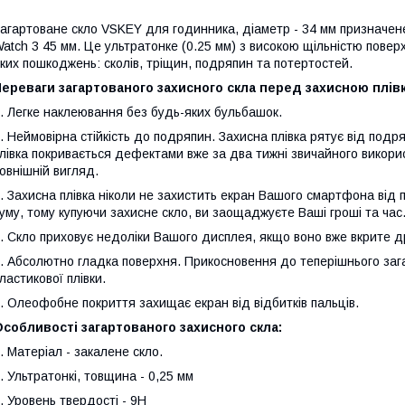
агартоване скло VSKEY для годинника, діаметр - 34 мм призначен
atch 3 45 мм. Це ультратонке (0.25 мм) з високою щільністю повер
ких пошкоджень: сколів, тріщин, подряпин та потертостей.
ереваги загартованого захисного скла перед захисною плів
. Легке наклеювання без будь-яких бульбашок.
. Неймовірна стійкість до подряпин. Захисна плівка рятує від подр
лівка покривається дефектами вже за два тижні звичайного викори
овнішній вигляд.
. Захисна плівка ніколи не захистить екран Вашого смартфона від 
уму, тому купуючи захисне скло, ви заощаджуєте Ваші гроші та час
. Скло приховує недоліки Вашого дисплея, якщо воно вже вкрите 
. Абсолютно гладка поверхня. Прикосновення до теперішнього зага
ластикової плівки.
. Олеофобне покриття захищає екран від відбитків пальців.
собливості загартованого захисного скла:
. Матеріал - закалене скло.
. Ультратонкі, товщина - 0,25 мм
. Уровень твердості - 9H