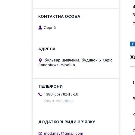
4
5
У
Сергій
Х
бульвар Шевченка, будинок 6, Офіс,
Запоріжжя, Україна
+380 (66) 782-18-10
В
Клієнт-менеджер
К
mod.msv@gmail.com