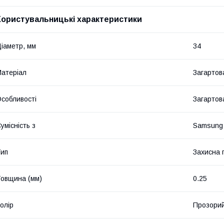
Користувальницькі характеристики
іаметр, мм
34
атеріал
Загартов
собливості
Загартов
умісність з
Samsung 
ип
Захисна 
овщина (мм)
0.25
олір
Прозори