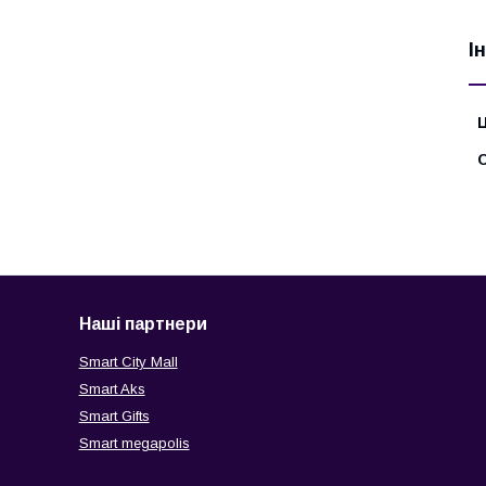
І
Ц
С
Наші партнери
Smart City Mall
Smart Aks
Smart Gifts
Smart megapolis