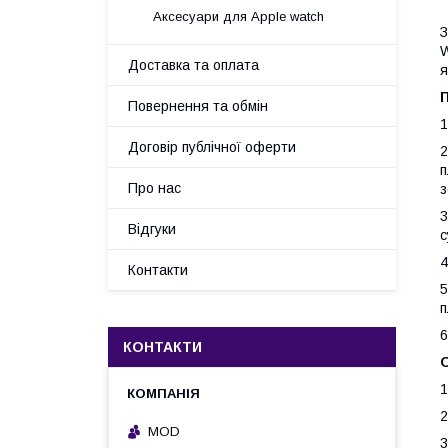
Аксесуари для Apple watch
З
W
Доставка та оплата
я
П
Повернення та обмін
1
Договір публічної оферти
2
п
Про нас
з
3
Відгуки
с
4
Контакти
5
п
6
КОНТАКТИ
О
1
2
MOD
3