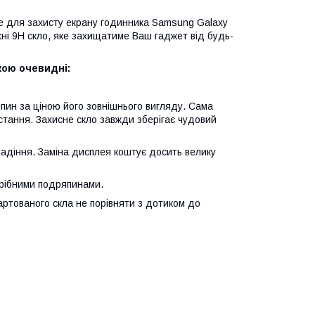
е для захисту екрану годинника Samsung Galaxy
хні 9Н скло, яке захищатиме Ваш гаджет від будь-
кою очевидні:
япин за ціною його зовнішнього вигляду. Сама
стання. Захисне скло завжди зберігає чудовий
падіння. Заміна дисплея коштує досить велику
.
дрібними подряпинами.
ртованого скла не порівняти з дотиком до