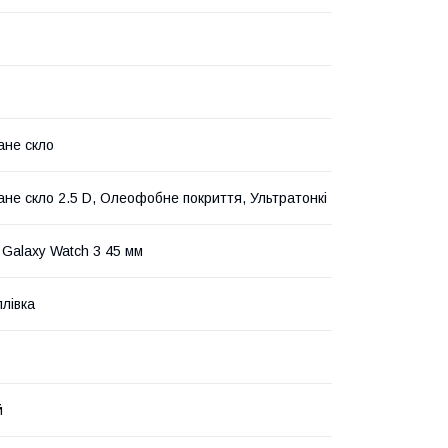
ане скло
ане скло 2.5 D, Олеофобне покриття, Ультратонкі
Galaxy Watch 3 45 мм
плівка
й