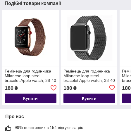
Подібні товари компанії
Ремінець для годинника
Ремінець для годинника
Ремі
Milanese loop steel
Milanese loop steel
Mila
bracelet Apple watch, 38-40
bracelet Apple watch, 38-40
brac
мм. Bronze
мм. Dark gray
мм. 
180
180
180
₴
₴
Купити
Купити
Про нас
99% позитивних з 154 відгуків за рік