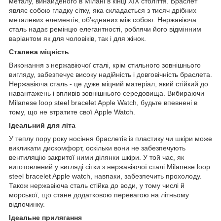
металу, винайденого в Мілані в кінці XIX століття. Браслет
являє собою гладку сітку, яка складається з тисяч дрібних
металевих елементів, об'єднаних між собою. Нержавіюча
сталь надає ремінцю елегантності, роблячи його відмінним
варіантом як для чоловіків, так і для жінок.
Сталева міцність
Виконання з нержавіючої сталі, крім стильного зовнішнього
вигляду, забезпечує високу надійність і довговічність браслета.
Нержавіюча сталь - це дуже міцний матеріал, який стійкий до
навантажень і впливів зовнішнього середовища. Вибираючи
Milanese loop steel bracelet Apple Watch, будьте впевнені в
тому, що не втратите свої Apple Watch.
Ідеальний для літа
У теплу пору року носіння браслетів із пластику чи шкіри може
викликати дискомфорт, оскільки вони не забезпечують
вентиляцію закритої ними ділянки шкіри. У той час, як
виготовлений у вигляді сітки з нержавіючої сталі Milanese loop
steel bracelet Apple watch, навпаки, забезпечить прохолоду.
Також нержавіюча сталь стійка до води, у тому числі й
морської, що стане додатковою перевагою на літньому
відпочинку.
Ідеальне прилягання