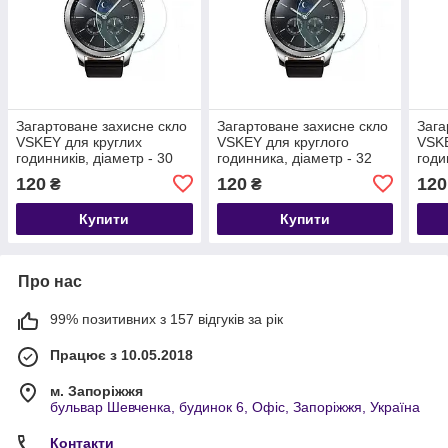
Загартоване захисне скло
Загартоване захисне скло
Зага
VSKEY для круглих
VSKEY для круглого
VSKE
годинників, діаметр - 30
годинника, діаметр - 32
годи
мм.
мм.
мм
120
120
120
₴
₴
Купити
Купити
Про нас
99% позитивних з 157 відгуків за рік
Працює з 10.05.2018
м. Запоріжжя
бульвар Шевченка, будинок 6, Офіс, Запоріжжя, Україна
Контакти