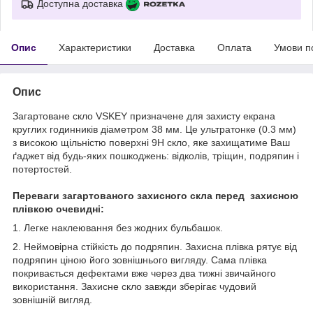
Доступна доставка
Опис
Характеристики
Доставка
Оплата
Умови п
Опис
Загартоване скло VSKEY призначене для захисту екрана
круглих годинників діаметром 38 мм. Це ультратонке (0.3 мм)
з високою щільністю поверхні 9Н скло, яке захищатиме Ваш
ґаджет від будь-яких пошкоджень: відколів, тріщин, подряпин і
потертостей.
Переваги загартованого захисного скла перед захисною
плівкою очевидні:
1. Легке наклеювання без жодних бульбашок.
2. Неймовірна стійкість до подряпин. Захисна плівка рятує від
подряпин ціною його зовнішнього вигляду. Сама плівка
покривається дефектами вже через два тижні звичайного
використання. Захисне скло завжди зберігає чудовий
зовнішній вигляд.