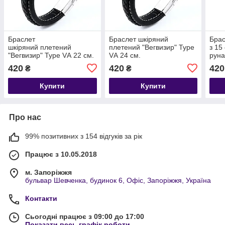
Браслет
Браслет шкіряний
Брас
шкіряний плетений
плетений "Вегвизир" Type
з 15
"Вегвизир" Type VА 22 см.
VА 24 см.
руна
брон
420
420
420
₴
₴
Купити
Купити
Про нас
99% позитивних з 154 відгуків за рік
Працює з 10.05.2018
м. Запоріжжя
бульвар Шевченка, будинок 6, Офіс, Запоріжжя, Україна
Контакти
Сьогодні працює з 09:00 до 17:00
Показати весь графік роботи