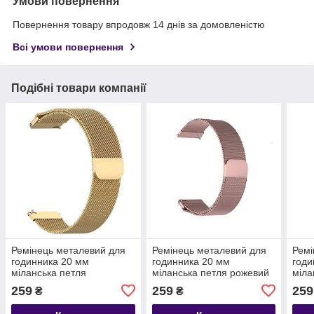
Умови повернення
Повернення товару впродовж 14 днів за домовленістю
Всі умови повернення
Подібні товари компанії
Ремінець металевий для
Ремінець металевий для
Ремі
годинника 20 мм
годинника 20 мм
годи
міланська петля
міланська петля рожевий
міла
золотистий
259
259
259
₴
₴