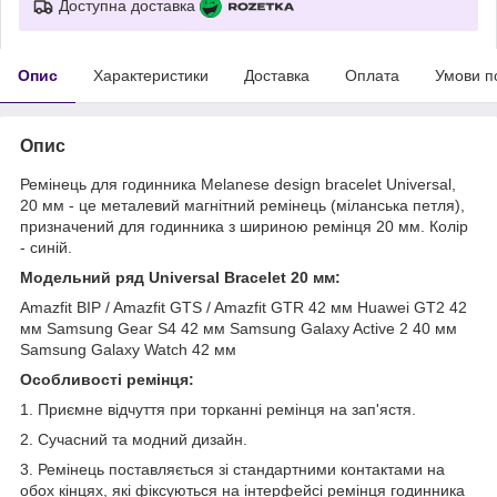
Доступна доставка
Опис
Характеристики
Доставка
Оплата
Умови п
Опис
Ремінець для годинника Melanese design bracelet Universal,
20 мм - це металевий магнітний ремінець (міланська петля),
призначений для годинника з шириною ремінця 20 мм. Колір
- синій.
Модельний ряд Universal Bracelet 20 мм:
Amazfit BIP / Amazfit GTS / Amazfit GTR 42 мм Huawei GT2 42
мм Samsung Gear S4 42 мм Samsung Galaxy Active 2 40 мм
Samsung Galaxy Watch 42 мм
Особливості ремінця:
1. Приємне відчуття при торканні ремінця на зап'ястя.
2. Сучасний та модний дизайн.
3. Ремінець поставляється зі стандартними контактами на
обох кінцях, які фіксуються на інтерфейсі ремінця годинника